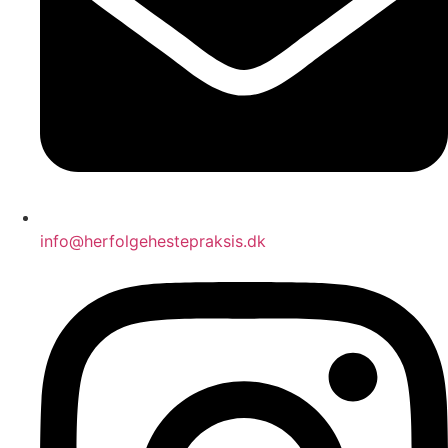
info@herfolgehestepraksis.dk