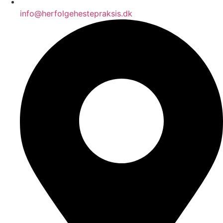
info@herfolgehestepraksis.dk