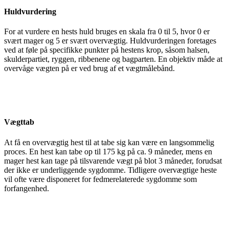
Huldvurdering
For at vurdere en hests huld bruges en skala fra 0 til 5, hvor 0 er
svært mager og 5 er svært overvægtig. Huldvurderingen foretages
ved at føle på specifikke punkter på hestens krop, såsom halsen,
skulderpartiet, ryggen, ribbenene og bagparten. En objektiv måde at
overvåge vægten på er ved brug af et vægtmålebånd.
Vægttab
At få en overvægtig hest til at tabe sig kan være en langsommelig
proces. En hest kan tabe op til 175 kg på ca. 9 måneder, mens en
mager hest kan tage på tilsvarende vægt på blot 3 måneder, forudsat
der ikke er underliggende sygdomme. Tidligere overvægtige heste
vil ofte være disponeret for fedmerelaterede sygdomme som
forfangenhed.