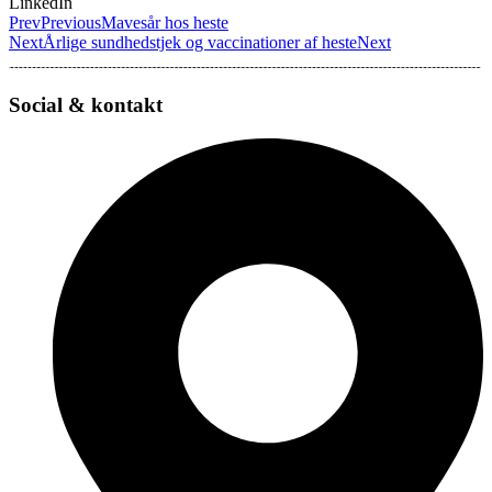
LinkedIn
Prev
Previous
Mavesår hos heste
Next
Årlige sundhedstjek og vaccinationer af heste
Next
Social & kontakt