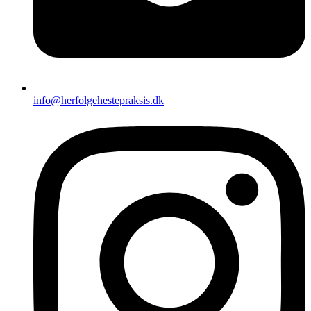
info@herfolgehestepraksis.dk