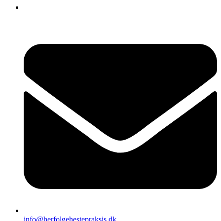
info@herfolgehestepraksis.dk